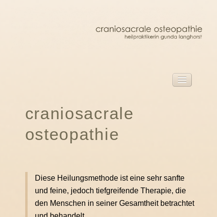
start
craniosacrale
Herzlich willkommen!
osteopathie
craniosacrale osteopathie barmstedt
über mich
craniosacrale osteopathie
Diese Heilungsmethode ist eine sehr sanfte
die behandlung
und feine, jedoch tiefgreifende Therapie, die
behandlung für erwachsene
den Menschen in seiner Gesamtheit betrachtet
behandlung für kinder
und behandelt.