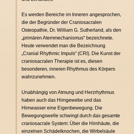
baby-cranio
Es werden Bereiche im Inneren angesprochen,
heilmassagen
die der Begründer der Craniosacralen
breuß-massage
Osteopathie, Dr. William G. Sutherland, als den
babymassage als kurs für eltern
„primären Atemmechanismus“ bezeichnete.
Heute verwendet man die Bezeichnung
Fruchtbarkeitsmassage (Kinderwunschbehandlung)
„Cranial Rhythmic Impuls“ (CRI). Die Kunst der
klassische massage
craniosacralen Therapie ist es, diesen
kinderwunsch
besonderen, inneren Rhythmus des Körpers
wahrzunehmen.
Fruchtbarkeitsmassage (Kinderwunschbehandlung)
kontakt
Unabhängig von Atmung und Herzrhythmus
Kontakt
haben auch das Hirngewebe und das
Hirnwasser eine Eigenbewegung. Die
impressum
Bewegungswelle schwingt durch das gesamte
Datenschutzerklärung
craniosacrale System: Über die Hirnhäute, die
einzelnen Schädelknochen, die Wirbelsäule