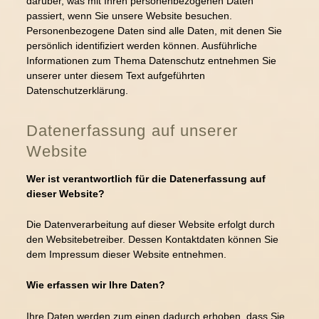
darüber, was mit Ihren personenbezogenen Daten
passiert, wenn Sie unsere Website besuchen.
baby-cranio
Personenbezogene Daten sind alle Daten, mit denen Sie
heilmassagen
persönlich identifiziert werden können. Ausführliche
Informationen zum Thema Datenschutz entnehmen Sie
breuß-massage
unserer unter diesem Text aufgeführten
babymassage als kurs für eltern
Datenschutzerklärung.
Fruchtbarkeitsmassage (Kinderwunschbehandlung)
Datenerfassung auf unserer
klassische massage
Website
kinderwunsch
Wer ist verantwortlich für die Datenerfassung auf
Fruchtbarkeitsmassage (Kinderwunschbehandlung)
dieser Website?
kontakt
Die Datenverarbeitung auf dieser Website erfolgt durch
Kontakt
den Websitebetreiber. Dessen Kontaktdaten können Sie
dem Impressum dieser Website entnehmen.
impressum
Datenschutzerklärung
Wie erfassen wir Ihre Daten?
Ihre Daten werden zum einen dadurch erhoben, dass Sie