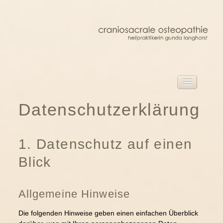
start
Datenschutzerklärung
Herzlich willkommen!
craniosacrale osteopathie barmstedt
1. Datenschutz auf einen
über mich
Blick
craniosacrale osteopathie
die behandlung
Allgemeine Hinweise
behandlung für erwachsene
Die folgenden Hinweise geben einen einfachen Überblick
behandlung für kinder