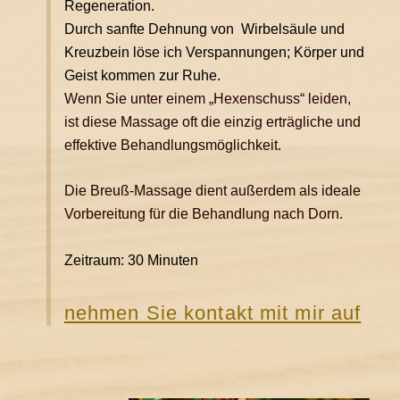
Regeneration.
baby-cranio
Durch sanfte Dehnung von Wirbelsäule und
heilmassagen
Kreuzbein löse ich Verspannungen; Körper und
Geist kommen zur Ruhe.
breuß-massage
Wenn Sie unter einem „Hexenschuss“ leiden,
babymassage als kurs für eltern
ist diese Massage oft die einzig erträgliche und
Fruchtbarkeitsmassage (Kinderwunschbehandlung)
effektive Behandlungsmöglichkeit.
klassische massage
Die Breuß-Massage dient außerdem als ideale
kinderwunsch
Vorbereitung für die Behandlung nach Dorn.
Fruchtbarkeitsmassage (Kinderwunschbehandlung)
Zeitraum: 30 Minuten
kontakt
Kontakt
nehmen Sie kontakt mit mir auf
impressum
Datenschutzerklärung