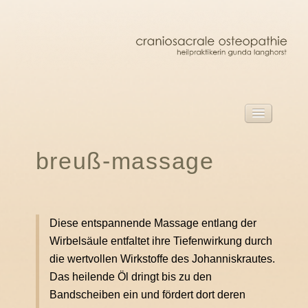
start
breuß-massage
Herzlich willkommen!
craniosacrale osteopathie barmstedt
über mich
Diese entspannende Massage entlang der
craniosacrale osteopathie
Wirbelsäule entfaltet ihre Tiefenwirkung durch
die behandlung
die wertvollen Wirkstoffe des Johanniskrautes.
Das heilende Öl dringt bis zu den
behandlung für erwachsene
Bandscheiben ein und fördert dort deren
behandlung für kinder