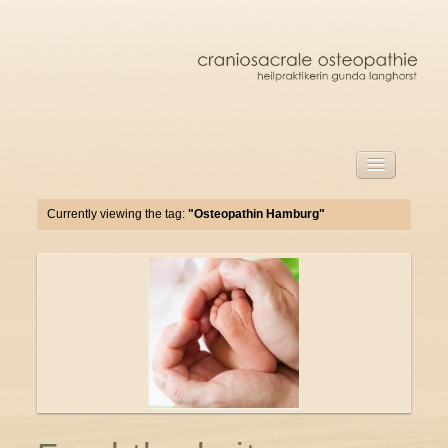
start
Currently viewing the tag:
"Osteopathin Hamburg"
Herzlich willkommen!
craniosacrale osteopathie barmstedt
über mich
craniosacrale osteopathie
die behandlung
behandlung für erwachsene
behandlung für kinder