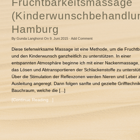
Fruchtbarkeitsmassage
baby-cranio
(Kinderwunschbehandlu
heilmassagen
Hamburg
breuß-massage
babymassage als kurs für eltern
By
Gunda Langhorst
On
9. Juni 2015
·
Add Comment
Diese tiefenwirksame Massage ist eine Methode, um die Fruchtb
Fruchtbarkeitsmassage (Kinderwunschbehandlung)
und den Kinderwunsch ganzheitlich zu unterstützen. In einer
klassische massage
entspannten Atmosphäre beginne ich mit einer Nackenmassage
das Lösen und Abtransportieren der Schlackenstoffe zu unterstü
kinderwunsch
Über die Stimulation der Reflexzonen werden Nieren und Leber 
Fruchtbarkeitsmassage (Kinderwunschbehandlung)
Ausleitung angeregt. Dann folgen sanfte und gezielte Grifftechni
Bauchraum, welche die [...]
kontakt
[Continue Reading...]
Kontakt
impressum
Datenschutzerklärung