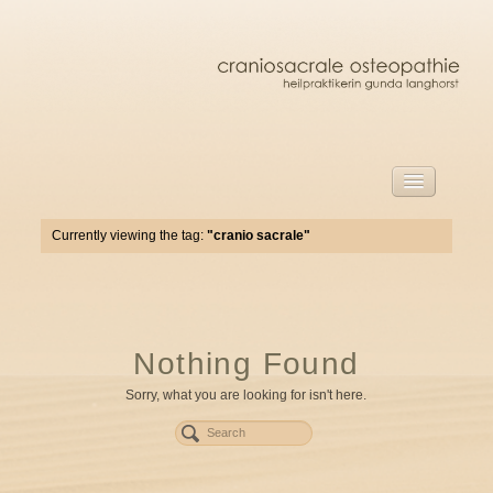
start
Currently viewing the tag:
"cranio sacrale"
Herzlich willkommen!
craniosacrale osteopathie barmstedt
über mich
Nothing Found
craniosacrale osteopathie
Sorry, what you are looking for isn't here.
die behandlung
behandlung für erwachsene
behandlung für kinder