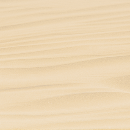
baby-cranio
heilmassagen
breuß-massage
babymassage als kurs für eltern
Fruchtbarkeitsmassage (Kinderwunschbehandlung)
klassische massage
kinderwunsch
Fruchtbarkeitsmassage (Kinderwunschbehandlung)
kontakt
Kontakt
impressum
Datenschutzerklärung